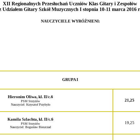
XII Regionalnych Przesłuchań Uczniów Klas Gitary i Zespołów
z Udziałem Gitary Szkół Muzycznych I stopnia
10-11 marca 2016 r
NAUCZYCIELE WYRÓŻNIENI:
GRUPA I
Hieronim Oliwa, kl. II/c.6
21,25
PSM Strzyżów
Nauczyciel: Krzysztof Przybyło
Kamila Szlachta, kl. II/c.6
19,25
PSM Strzyżów
Nauczyciel: Bogusław Bieszczad