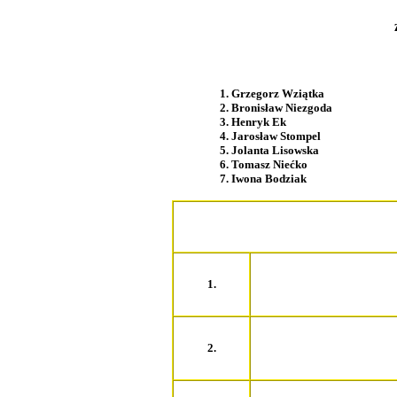
1. Grzegorz Wziątka
2. Bronisław Niezgoda
3. Henryk Ek
4. Jarosław Stompel
5. Jolanta Lisowska
6. Tomasz Niećko
7. Iwona Bodziak
1.
2.