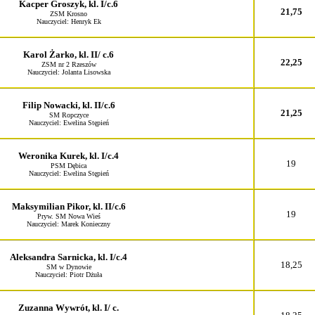
Kacper Groszyk, kl. I/c.6
21,75
ZSM Krosno
Nauczyciel: Henryk Ek
Karol Żarko, kl. II/ c.6
22,25
ZSM nr 2 Rzeszów
Nauczyciel: Jolanta Lisowska
Filip Nowacki, kl. II/c.6
21,25
SM Ropczyce
Nauczyciel: Ewelina Stępień
Weronika Kurek, kl. I/c.4
19
PSM Dębica
Nauczyciel: Ewelina Stępień
Maksymilian Pikor, kl. II/c.6
19
Pryw. SM Nowa Wieś
Nauczyciel: Marek Konieczny
Aleksandra Sarnicka, kl. I/c.4
18,25
SM w Dynowie
Nauczyciel: Piotr Dżuła
Zuzanna Wywrót, kl. I/ c.