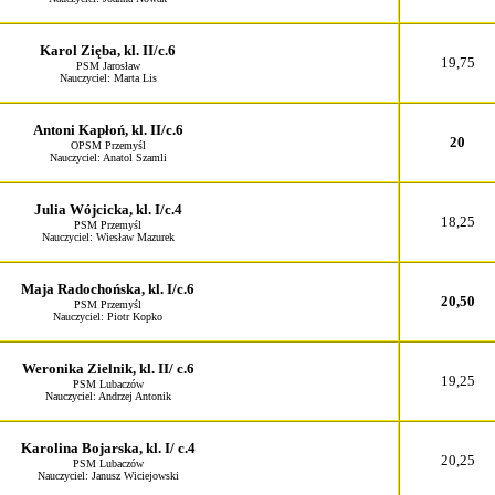
Karol Zięba, kl. II/c.6
19,75
PSM Jarosław
Nauczyciel: Marta Lis
Antoni Kapłoń, kl. II/c.6
20
OPSM Przemyśl
Nauczyciel: Anatol Szamli
Julia Wójcicka, kl. I/c.4
18,25
PSM Przemyśl
Nauczyciel: Wiesław Mazurek
Maja Radochońska, kl. I/c.6
20,50
PSM Przemyśl
Nauczyciel: Piotr Kopko
Weronika Zielnik, kl. II/ c.6
19,25
PSM Lubaczów
Nauczyciel: Andrzej Antonik
Karolina Bojarska, kl. I/ c.4
20,25
PSM Lubaczów
Nauczyciel: Janusz Wiciejowski