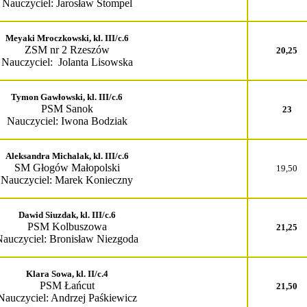
Nauczyciel: Jarosław Stompel
Meyaki Mroczkowski, kl. III/c.6
ZSM nr 2 Rzeszów
20,25
Nauczyciel: Jolanta Lisowska
Tymon Gawłowski, kl. III/c.6
PSM Sanok
23
Nauczyciel: Iwona Bodziak
Aleksandra Michalak, kl. III/c.6
SM Głogów Małopolski
19,50
Nauczyciel: Marek Konieczny
Dawid Siuzdak, kl. III/c.6
PSM Kolbuszowa
21,25
auczyciel: Bronisław Niezgoda
Klara Sowa, kl. II/c.4
PSM Łańcut
21,50
Nauczyciel: Andrzej Paśkiewicz