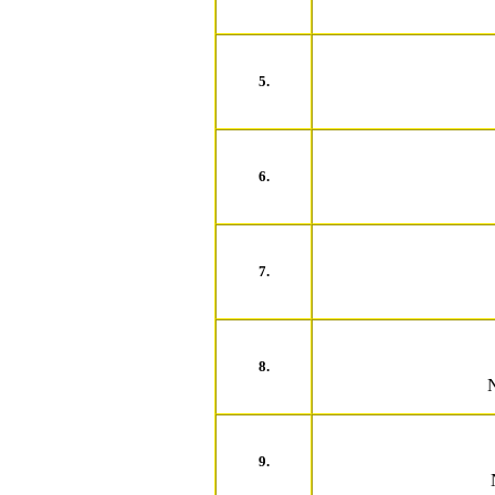
5.
6.
7.
8.
N
9.