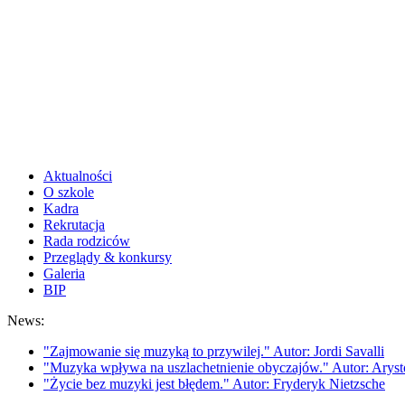
Aktualności
O szkole
Kadra
Rekrutacja
Rada rodziców
Przeglądy & konkursy
Galeria
BIP
News:
"Zajmowanie się muzyką to przywilej." Autor: Jordi Savalli
"Muzyka wpływa na uszlachetnienie obyczajów." Autor: Aryst
"Życie bez muzyki jest błędem." Autor: Fryderyk Nietzsche