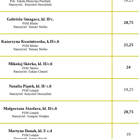
18,25
Pub. Szkoła Muzyczna Pruchnik
Nauczyciel; Krzysztof Skoczyński
Gabriela Smagacz, kl. II/c.
20,75
PSM Mielec
Nauczyciel: Tomasz Niećko
Katarzyna Kwaśniowska, k.II/c.6
21,25
PSM Mielec
Nauczyciel: Tomasz Niećko
Mikołaj Skórka, kl. II/c.6
24
ZSM Tarnów
Nauczyciel: Łukasz Chmiel
Natalia Piątek, kl. II/ c.6
19,25
PSM Leżajsk
Nauczyciel: Krzysztof Skoczyński
Małgorzata Józefara, kl. II/c.6
20,75
PSM Leżajsk
Nauczyciel: Grzegorz Wziątka
Martyna Danak, kl. I/ c.4
19
PSM Leżajsk
Nauczyciel: Joanna Nowak