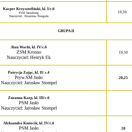
Kacper Krzysztofiński, kl. I/c.6
19,50
PSM Tarnobrzeg
Nauczyciel: Bronisław Niezgoda
GRUPA II
Alan Wacht, kl. IV/c.6
ZSM Krosno
19,50
Nauczyciel: Henryk Ek
Patrycja Zając, kl. II/ c.4
Pryw.SM Jasło
20,25
Nauczyciel: Jarosław Stompel
Zuzanna Karp, kl. III/c.6
PSM Jasło
Nauczyciel: Jarosław Stompel
Aleksandra Kmiecik, kl. IV/c.6
PSM Jasło
20