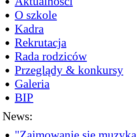
Aktualności
O szkole
Kadra
Rekrutacja
Rada rodziców
Przeglądy & konkursy
Galeria
BIP
News:
"Zajmowanie się muzyką t