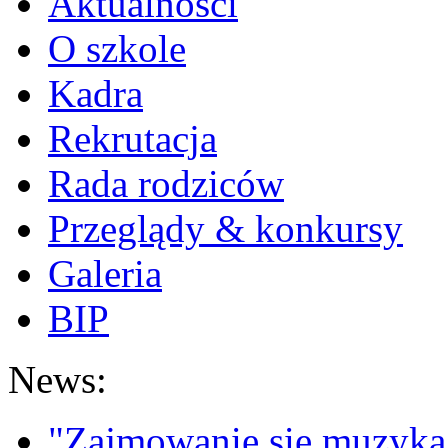
Aktualności
O szkole
Kadra
Rekrutacja
Rada rodziców
Przeglądy & konkursy
Galeria
BIP
News:
"Zajmowanie się muzyką t