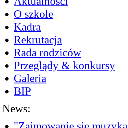
Aktualności
O szkole
Kadra
Rekrutacja
Rada rodziców
Przeglądy & konkursy
Galeria
BIP
News:
"Zajmowanie się muzyką t