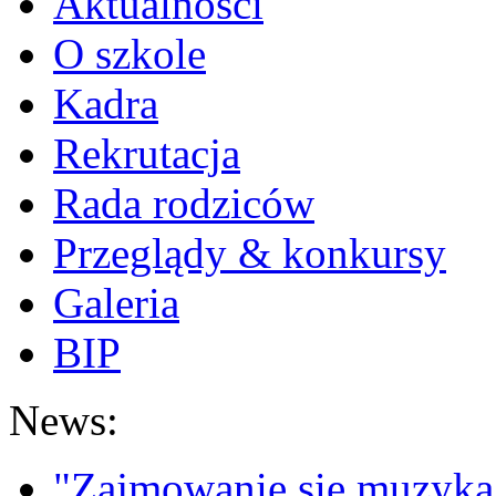
Aktualności
O szkole
Kadra
Rekrutacja
Rada rodziców
Przeglądy & konkursy
Galeria
BIP
News:
"Zajmowanie się muzyką t