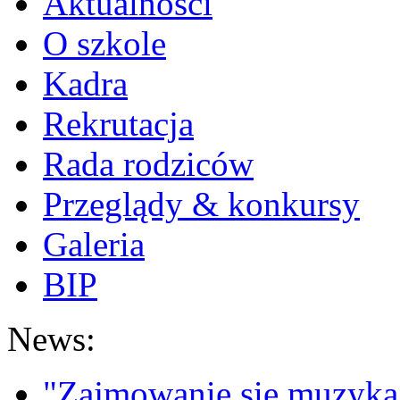
Aktualności
O szkole
Kadra
Rekrutacja
Rada rodziców
Przeglądy & konkursy
Galeria
BIP
News:
"Zajmowanie się muzyką t