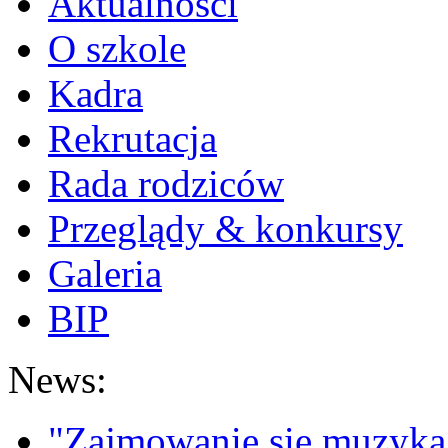
Aktualności
O szkole
Kadra
Rekrutacja
Rada rodziców
Przeglądy & konkursy
Galeria
BIP
News:
"Zajmowanie się muzyką t