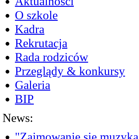
Aktualności
O szkole
Kadra
Rekrutacja
Rada rodziców
Przeglądy & konkursy
Galeria
BIP
News:
"Zajmowanie się muzyką t